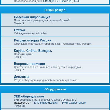
Последнее сообщение
UB1AQB
«
21 июл 2026, 14:43
Общий раздел
Полезная информация
Полезная информация для радиолюбителей
Темы:
3
Статьи
Обсуждение статей сайта
Ретрансляторы России
Обсуждение ретрансляторов из Базы Ретрансляторы России
Клубы, Слёты, Выезды.
Новости, даты.
Темы:
1
Вопросы новичков
Для тех, кто только начинает свой пусть в мир радио.
Темы:
7
Дипломы
Раздел обсуждений радиолюбительских дипломов
Оборудование
УКВ оборудование
УКВ оборудование. Вопросы, Обзоры, Описания.
Подфорумы:
LPD радиостанции
,
PMR радиостанции
Темы:
27