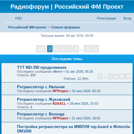
Радиофорум | Российский ФМ Проект
FAQ
Регистрация
Вход
П
Российский ФМ проект
Список форумов
о
Текущее время: 09 авг 2026, 09:49
и
Страница
1
из
10
1
2
3
4
5
10
След.
с
…
к
Последние темы
TYT MD-390 продолжение
Последнее сообщение
difirent
«
01 авг 2026, 05:26
Ответы:
237
1
9
10
11
12
…
Рейтинг: 22.38%
Ретранслятор г. Нальчик
Последнее сообщение
RFProject
«
31 июл 2026, 00:18
Ретранслятор г. Жуковский
Последнее сообщение
R2AACL
«
28 июл 2026, 10:33
Ответы:
1
Ретранслятор г. Вологда
Последнее сообщение
RFProject
«
21 июл 2026, 18:50
Постройка ретранслятора на MMDVM rep.board и Motorola
DM1600