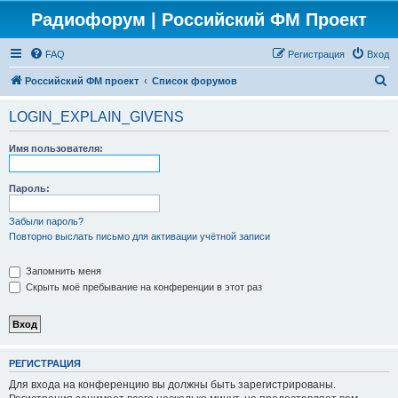
Радиофорум | Российский ФМ Проект
FAQ
Регистрация
Вход
П
Российский ФМ проект
Список форумов
о
LOGIN_EXPLAIN_GIVENS
и
с
Имя пользователя:
к
Пароль:
Забыли пароль?
Повторно выслать письмо для активации учётной записи
Запомнить меня
Скрыть моё пребывание на конференции в этот раз
РЕГИСТРАЦИЯ
Для входа на конференцию вы должны быть зарегистрированы.