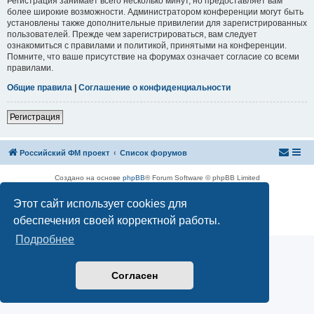
Регистрация занимает всего несколько минут, но предоставляет вам
более широкие возможности. Администратором конференции могут быть
установлены также дополнительные привилегии для зарегистрированных
пользователей. Прежде чем зарегистрироваться, вам следует
ознакомиться с правилами и политикой, принятыми на конференции.
Помните, что ваше присутствие на форумах означает согласие со всеми
правилами.
Общие правила
|
Соглашение о конфиденциальности
Регистрация
Российский ФМ проект
Список форумов
Создано на основе
phpBB
® Forum Software © phpBB Limited
Русская поддержка phpBB
Этот сайт использует cookies для
Конфиденциальность
|
Правила
обеспечения своей корректной работы.
Подробнее
Согласен