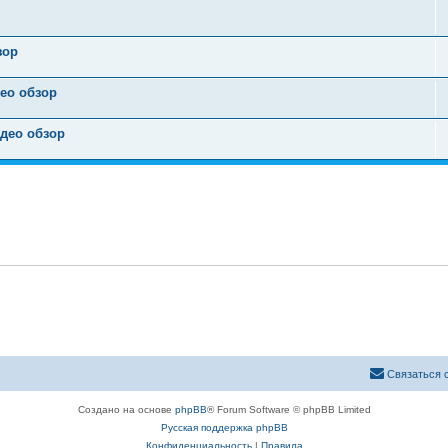
зор
ео обзор
идео обзор
Связаться 
Создано на основе
phpBB
® Forum Software © phpBB Limited
Русская поддержка phpBB
Конфиденциальность
|
Правила