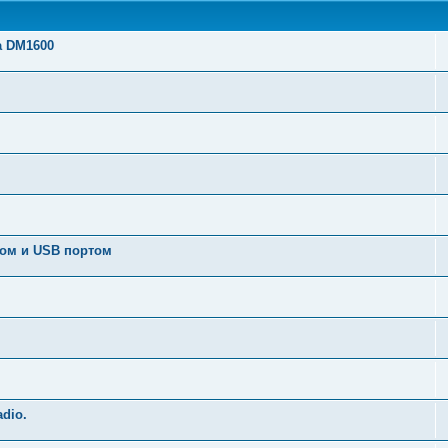
a DM1600
ром и USB портом
dio.