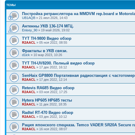
ТЕМЫ
Постройка ретранслятора на MMDVM rep.board и Motorol
UB1AQB
»
21 июл 2026, 14:43
Антенны УКВ 136-174 МГЦ.
Enisey_90
»
19 май 2026, 19:02
TYT TH-9800 Видео обзор
R2AACL
»
05 ноя 2022, 08:55
Фракталы в УКВ связи.
d1ick
»
10 мар 2023, 10:26
TYT TH-UV8200. Полный видео обзор
R2AACL
»
17 дек 2022, 16:12
SenHaix GP8800 Портативная радиостанция с частотоме
R2AACL
»
17 дек 2022, 12:14
Retevis RA685 Видео обзор
R2AACL
»
03 ноя 2022, 17:25
Hytera HP605 HP685 тесты
R2AACL
»
11 дек 2022, 18:35
Radtel RT-470 Видео обзор
R2AACL
»
03 дек 2022, 10:12
Рация японского спецназа. Temco VADER SR20A Secure ra
R2AACL
»
16 ноя 2022, 08:07