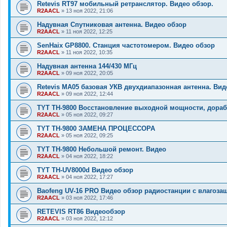
Retevis RT97 мобильный ретранслятор. Видео обзор.
R2AACL
»
13 ноя 2022, 21:06
Надувная Спутниковая антенна. Видео обзор
R2AACL
»
11 ноя 2022, 12:25
SenHaix GP8800. Станция частотомером. Видео обзор
R2AACL
»
11 ноя 2022, 10:35
Надувная антенна 144/430 МГц
R2AACL
»
09 ноя 2022, 20:05
Retevis MA05 базовая УКВ двухдиапазонная антенна. Вид
R2AACL
»
09 ноя 2022, 12:44
TYT TH-9800 Восстановление выходной мощности, дораб
R2AACL
»
05 ноя 2022, 09:27
TYT TH-9800 ЗАМЕНА ПРОЦЕССОРА
R2AACL
»
05 ноя 2022, 09:25
TYT TH-9800 Небольшой ремонт. Видео
R2AACL
»
04 ноя 2022, 18:22
TYT TH-UV8000d Видео обзор
R2AACL
»
04 ноя 2022, 17:27
Baofeng UV-16 PRO Видео обзор радиостанции с влагозащ
R2AACL
»
03 ноя 2022, 17:46
RETEVIS RT86 Видеообзор
R2AACL
»
03 ноя 2022, 12:12