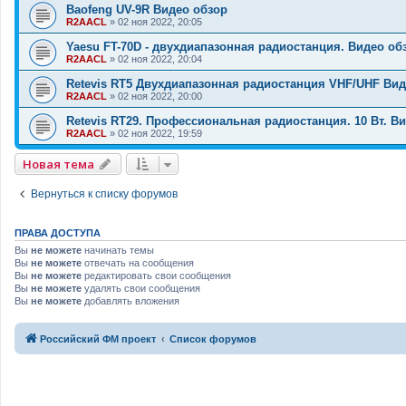
Baofeng UV-9R Видео обзор
R2AACL
»
02 ноя 2022, 20:05
Yaesu FT-70D - двухдиапазонная радиостанция. Видео об
R2AACL
»
02 ноя 2022, 20:04
Retevis RT5 Двухдиапазонная радиостанция VHF/UHF Вид
R2AACL
»
02 ноя 2022, 20:00
Retevis RT29. Профессиональная радиостанция. 10 Вт. В
R2AACL
»
02 ноя 2022, 19:59
Новая тема
Вернуться к списку форумов
ПРАВА ДОСТУПА
Вы
не можете
начинать темы
Вы
не можете
отвечать на сообщения
Вы
не можете
редактировать свои сообщения
Вы
не можете
удалять свои сообщения
Вы
не можете
добавлять вложения
Российский ФМ проект
Список форумов