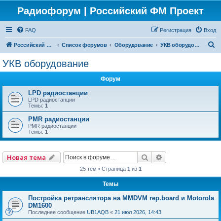
Радиофорум | Российский ФМ Проект
FAQ
Регистрация
Вход
П
Российский ФМ проект
Список форумов
Оборудование
УКВ оборудование
о
УКВ оборудование
и
Форум
с
к
LPD радиостанции
LPD радиостанции
Темы:
1
PMR радиостанции
PMR радиостанции
Темы:
1
Поиск
Расширенный по
Новая тема
25 тем • Страница
1
из
1
Темы
Постройка ретранслятора на MMDVM rep.board и Motorola
DM1600
Последнее сообщение
UB1AQB
«
21 июл 2026, 14:43