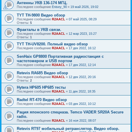
Антенны УКВ 136-174 МГЦ.
Последнее сообщение
Enisey_90
«
19 май 2026, 19:02
TYT TH-9800 Видео обзор
Последнее сообщение
R2AACL
«
07 май 2025, 08:29
Ответы:
5
Фракталы в УКВ связи.
Последнее сообщение
R2AACL
«
12 мар 2023, 15:27
Ответы:
1
TYT TH-UV8200. Полный видео обзор
Последнее сообщение
R2AACL
«
17 дек 2022, 16:12
SenHaix GP8800 Портативная радиостанция с
частотомером и USB портом
Последнее сообщение
R2AACL
«
17 дек 2022, 12:14
Retevis RA685 Видео обзор
Последнее сообщение
R2AACL
«
12 дек 2022, 20:16
Ответы:
2
Hytera HP605 HP685 тесты
Последнее сообщение
R2AACL
«
11 дек 2022, 18:35
Radtel RT-470 Видео обзор
Последнее сообщение
R2AACL
«
03 дек 2022, 10:12
Рация японского спецназа. Temco VADER SR20A Secure
radio.
Последнее сообщение
R2AACL
«
16 ноя 2022, 08:07
Retevis RT97 мобильный ретранслятор. Видео обзор.