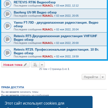
RETEVIS RT86 Видеообзор
Последнее сообщение
R2AACL
«
03 ноя 2022, 12:12
Baofeng UV-9R Видео обзор
Последнее сообщение
R2AACL
«
02 ноя 2022, 20:05
Yaesu FT-70D - двухдиапазонная радиостанция. Видео
обзор
Последнее сообщение
R2AACL
«
02 ноя 2022, 20:04
Retevis RT5 Двухдиапазонная радиостанция VHF/UHF
Видео обзор
Последнее сообщение
R2AACL
«
02 ноя 2022, 20:00
Retevis RT29. Профессиональная радиостанция. 10 Вт.
Видео обзор
Последнее сообщение
R2AACL
«
02 ноя 2022, 19:59
Новая тема
25 тем • Страница
1
из
1
Перейти
ПРАВА ДОСТУПА
Вы
не можете
начинать темы
Вы
не можете
отвечать на сообщения
Вы
не можете
редактировать свои сообщения
Вы
не можете
удалять свои сообщения
Этот сайт использует cookies для
Вы
не можете
добавлять вложения