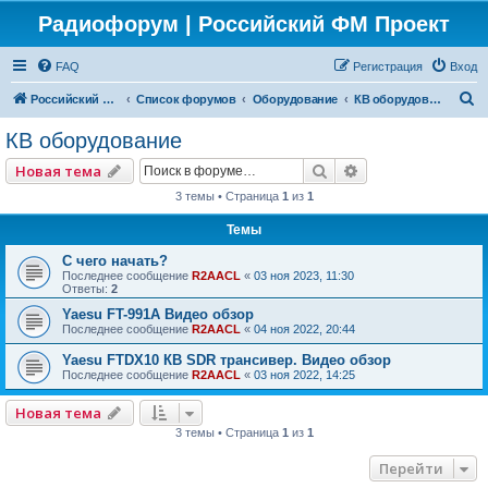
Радиофорум | Российский ФМ Проект
FAQ
Регистрация
Вход
П
Российский ФМ проект
Список форумов
Оборудование
КВ оборудование
о
КВ оборудование
и
Поиск
Расширенный по
Новая тема
с
3 темы • Страница
1
из
1
к
Темы
С чего начать?
Последнее сообщение
R2AACL
«
03 ноя 2023, 11:30
Ответы:
2
Yaesu FT-991A Видео обзор
Последнее сообщение
R2AACL
«
04 ноя 2022, 20:44
Yaesu FTDX10 КВ SDR трансивер. Видео обзор
Последнее сообщение
R2AACL
«
03 ноя 2022, 14:25
Новая тема
3 темы • Страница
1
из
1
Перейти