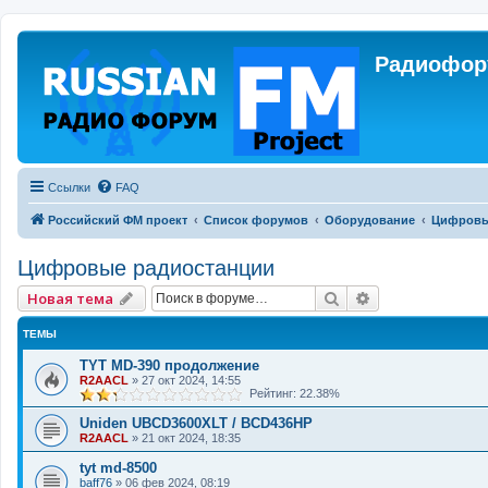
Радиофору
Ссылки
FAQ
Российский ФМ проект
Список форумов
Оборудование
Цифровы
Цифровые радиостанции
Поиск
Расширенный 
Новая тема
ТЕМЫ
TYT MD-390 продолжение
R2AACL
»
27 окт 2024, 14:55
Рейтинг: 22.38%
Uniden UBCD3600XLT / BCD436HP
R2AACL
»
21 окт 2024, 18:35
tyt md-8500
baff76
»
06 фев 2024, 08:19