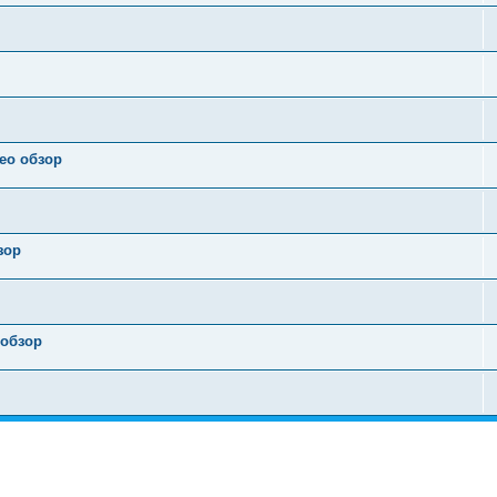
ео обзор
зор
 обзор