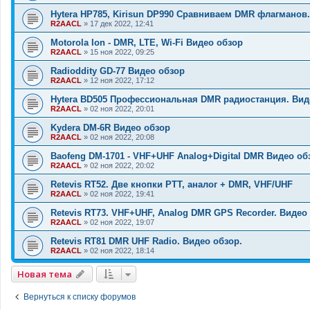
Hytera HP785, Kirisun DP990 Сравниваем DMR флагманов.
R2AACL
»
17 дек 2022, 12:41
Motorola Ion - DMR, LTE, Wi-Fi Видео обзор
R2AACL
»
15 ноя 2022, 09:25
Radioddity GD-77 Видео обзор
R2AACL
»
12 ноя 2022, 17:12
Hytera BD505 Профессиональная DMR радиостанция. Вид
R2AACL
»
02 ноя 2022, 20:01
Kydera DM-6R Видео обзор
R2AACL
»
02 ноя 2022, 20:08
Baofeng DM-1701 - VHF+UHF Analog+Digital DMR Видео об
R2AACL
»
02 ноя 2022, 20:02
Retevis RT52. Две кнопки PTT, аналог + DMR, VHF/UHF
R2AACL
»
02 ноя 2022, 19:41
Retevis RT73. VHF+UHF, Analog DMR GPS Recorder. Видео
R2AACL
»
02 ноя 2022, 19:07
Retevis RT81 DMR UHF Radio. Видео обзор.
R2AACL
»
02 ноя 2022, 18:14
Новая тема
Вернуться к списку форумов