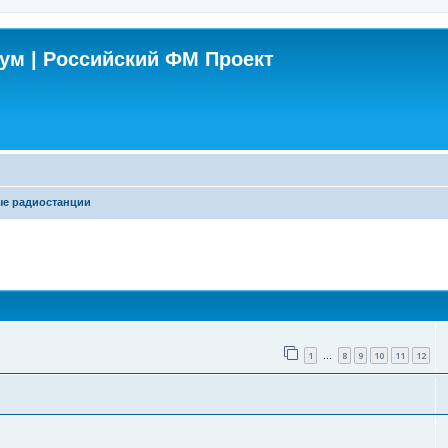
м | Российский ФМ Проект
е радиостанции
поиск
1
8
9
10
11
12
…