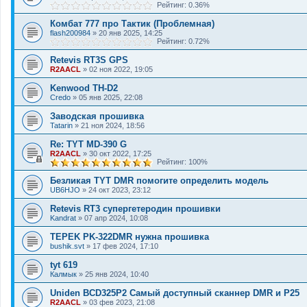
Рейтинг: 0.36%
Комбат 777 про Тактик (Проблемная)
flash200984
»
20 янв 2025, 14:25
Рейтинг: 0.72%
Retevis RT3S GPS
R2AACL
»
02 ноя 2022, 19:05
Kenwood TH-D2
Credo
»
05 янв 2025, 22:08
Заводская прошивка
Tatarin
»
21 ноя 2024, 18:56
Re: TYT MD-390 G
R2AACL
»
30 окт 2022, 17:25
Рейтинг: 100%
Безликая TYT DMR помогите определить модель
UB6HJO
»
24 окт 2023, 23:12
Retevis RT3 супергетеродин прошивки
Kandrat
»
07 апр 2024, 10:08
TEPEK PK-322DMR нужна прошивка
bushik.svt
»
17 фев 2024, 17:10
tyt 619
Калмык
»
25 янв 2024, 10:40
Uniden BCD325P2 Самый доступный сканнер DMR и P25
R2AACL
»
03 фев 2023, 21:08