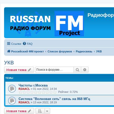
Радиофору
Ссылки
FAQ
Российский ФМ проект
Список форумов
Радиосвязь
УКВ
УКВ
Поиск
Расширенный 
Новая тема
ТЕМЫ
Частоты г.Москва
R2AACL
»
01 ноя 2022, 14:34
Рейтинг: 0.72%
Система "Волновая сеть" связь на 868 МГц
R2AACL
»
13 ноя 2022, 18:19
Новая тема