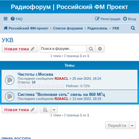
Радиофорум | Российский ФМ Проект
FAQ
Регистрация
Вход
П
Российский ФМ проект
Список форумов
Радиосвязь
УКВ
о
УКВ
и
Поиск
Расширенный по
Новая тема
с
1 тема • Страница
1
из
1
к
Темы
Частоты г.Москва
Последнее сообщение
R2AACL
«
25 ноя 2024, 18:24
Ответы:
18
Рейтинг: 0.72%
Система "Волновая сеть" связь на 868 МГц
Последнее сообщение
R2AACL
«
13 ноя 2022, 18:19
Новая тема
1 тема • Страница
1
из
1
Перейти
ПРАВА ДОСТУПА