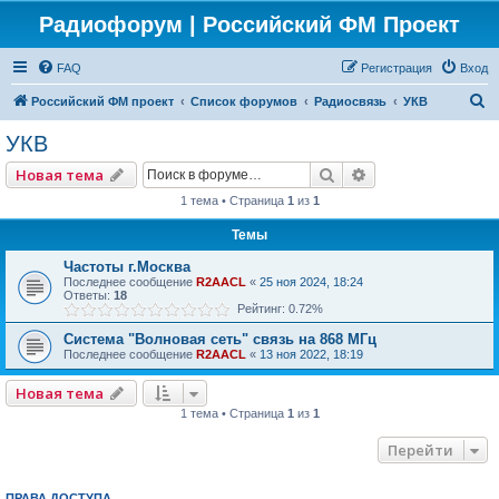
Радиофорум | Российский ФМ Проект
FAQ
Регистрация
Вход
П
Российский ФМ проект
Список форумов
Радиосвязь
УКВ
о
УКВ
и
Поиск
Расширенный по
Новая тема
с
1 тема • Страница
1
из
1
к
Темы
Частоты г.Москва
Последнее сообщение
R2AACL
«
25 ноя 2024, 18:24
Ответы:
18
Рейтинг: 0.72%
Система "Волновая сеть" связь на 868 МГц
Последнее сообщение
R2AACL
«
13 ноя 2022, 18:19
Новая тема
1 тема • Страница
1
из
1
Перейти
ПРАВА ДОСТУПА