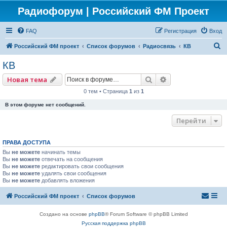
Радиофорум | Российский ФМ Проект
FAQ
Регистрация
Вход
П
Российский ФМ проект
Список форумов
Радиосвязь
КВ
о
КВ
и
Поиск
Расширенный по
Новая тема
с
0 тем • Страница
1
из
1
к
В этом форуме нет сообщений.
Перейти
ПРАВА ДОСТУПА
Вы
не можете
начинать темы
Вы
не можете
отвечать на сообщения
Вы
не можете
редактировать свои сообщения
Вы
не можете
удалять свои сообщения
Вы
не можете
добавлять вложения
Российский ФМ проект
Список форумов
Создано на основе
phpBB
® Forum Software © phpBB Limited
Русская поддержка phpBB