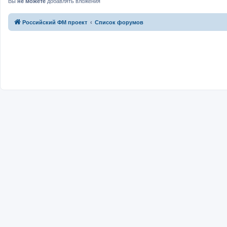
Вы
не можете
добавлять вложения
Российский ФМ проект
Список форумов