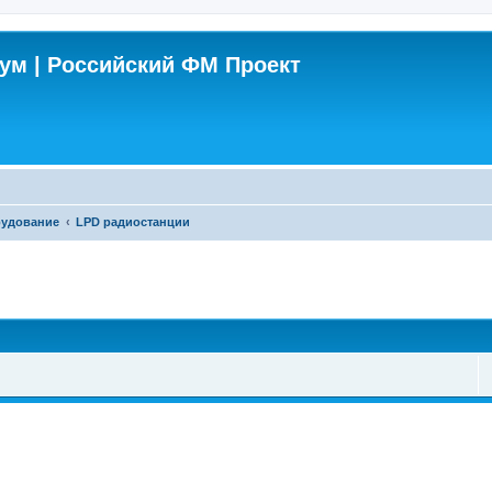
м | Российский ФМ Проект
рудование
LPD радиостанции
поиск