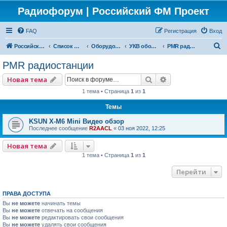
Радиофорум | Российский ФМ Проект
FAQ
Регистрация
Вход
П
Российский ФМ проект
Список форумов
Оборудование
УКВ оборудование
PMR радиостанции
о
PMR радиостанции
и
Поиск
Расширенный по
Новая тема
с
1 тема • Страница
1
из
1
к
Темы
KSUN X-M6 Mini Видео обзор
Последнее сообщение
R2AACL
«
03 ноя 2022, 12:25
Новая тема
1 тема • Страница
1
из
1
Перейти
ПРАВА ДОСТУПА
Вы
не можете
начинать темы
Вы
не можете
отвечать на сообщения
Вы
не можете
редактировать свои сообщения
Вы
не можете
удалять свои сообщения