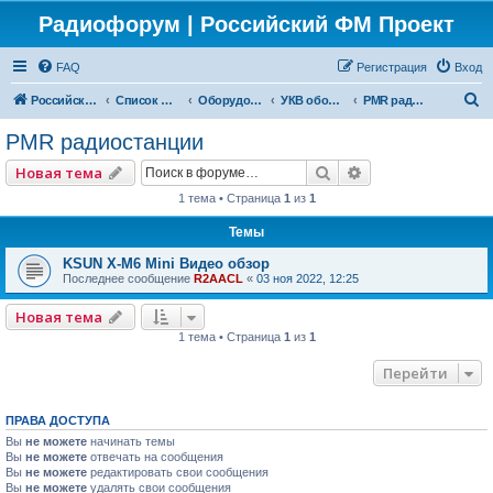
Радиофорум | Российский ФМ Проект
FAQ
Регистрация
Вход
П
Российский ФМ проект
Список форумов
Оборудование
УКВ оборудование
PMR радиостанции
о
PMR радиостанции
и
Поиск
Расширенный по
Новая тема
с
1 тема • Страница
1
из
1
к
Темы
KSUN X-M6 Mini Видео обзор
Последнее сообщение
R2AACL
«
03 ноя 2022, 12:25
Новая тема
1 тема • Страница
1
из
1
Перейти
ПРАВА ДОСТУПА
Вы
не можете
начинать темы
Вы
не можете
отвечать на сообщения
Вы
не можете
редактировать свои сообщения
Вы
не можете
удалять свои сообщения