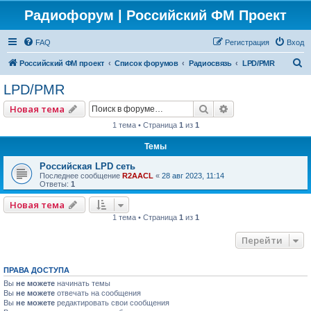
Радиофорум | Российский ФМ Проект
FAQ
Регистрация
Вход
П
Российский ФМ проект
Список форумов
Радиосвязь
LPD/PMR
о
LPD/PMR
и
Поиск
Расширенный по
Новая тема
с
1 тема • Страница
1
из
1
к
Темы
Российская LPD сеть
Последнее сообщение
R2AACL
«
28 авг 2023, 11:14
Ответы:
1
Новая тема
1 тема • Страница
1
из
1
Перейти
ПРАВА ДОСТУПА
Вы
не можете
начинать темы
Вы
не можете
отвечать на сообщения
Вы
не можете
редактировать свои сообщения