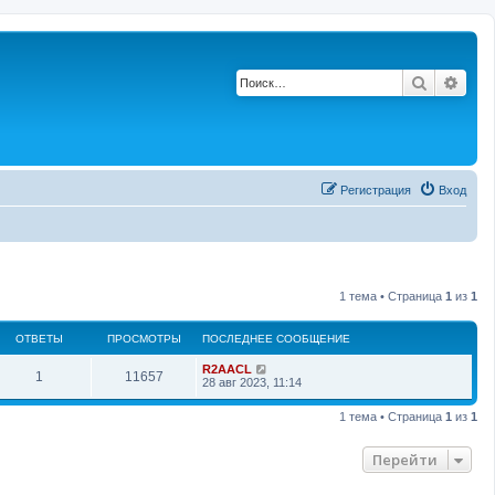
Поиск
Рас
Регистрация
Вход
1 тема • Страница
1
из
1
ОТВЕТЫ
ПРОСМОТРЫ
ПОСЛЕДНЕЕ СООБЩЕНИЕ
П
R2AACL
О
П
1
11657
о
28 авг 2023, 11:14
с
т
р
л
1 тема • Страница
1
из
1
е
в
о
д
н
Перейти
е
с
е
е
с
т
м