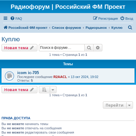
Радиофорум | Российский ФМ Проект
FAQ
Регистрация
Вход
П
Российский ФМ проект
Список форумов
Радиорынок
Куплю
о
Куплю
и
Поиск
Расширенный по
Новая тема
с
1 тема • Страница
1
из
1
к
Темы
icom ic-705
Последнее сообщение
R2AACL
«
13 окт 2024, 19:02
Ответы:
5
Новая тема
1 тема • Страница
1
из
1
Перейти
ПРАВА ДОСТУПА
Вы
не можете
начинать темы
Вы
не можете
отвечать на сообщения
Вы
не можете
редактировать свои сообщения