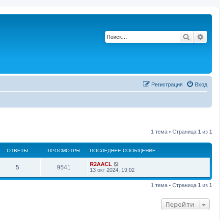
Поиск
Рас
Регистрация
Вход
1 тема • Страница
1
из
1
ОТВЕТЫ
ПРОСМОТРЫ
ПОСЛЕДНЕЕ СООБЩЕНИЕ
П
R2AACL
О
П
5
9541
о
13 окт 2024, 19:02
с
т
р
л
1 тема • Страница
1
из
1
е
в
о
д
н
Перейти
е
с
е
е
с
т
м