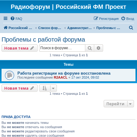
Радиофорум | Российский ФМ Проект
FAQ
Регистрация
Вход
П
Российский ФМ проект
Список форумов
Администраторский
Проблемы с работой форума
о
Проблемы с работой форума
и
Поиск
Расширенный по
Новая тема
с
1 тема • Страница
1
из
1
к
Темы
Работа регистрации на форуме восстановлена
Последнее сообщение
R2AACL
«
17 окт 2024, 09:02
Новая тема
1 тема • Страница
1
из
1
Перейти
ПРАВА ДОСТУПА
Вы
не можете
начинать темы
Вы
не можете
отвечать на сообщения
Вы
не можете
редактировать свои сообщения
Вы
не можете
удалять свои сообщения