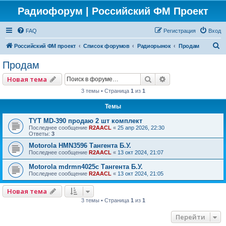
Радиофорум | Российский ФМ Проект
FAQ
Регистрация
Вход
П
Российский ФМ проект
Список форумов
Радиорынок
Продам
о
Продам
и
Поиск
Расширенный по
Новая тема
с
3 темы • Страница
1
из
1
к
Темы
TYT MD-390 продаю 2 шт комплект
Последнее сообщение
R2AACL
«
25 апр 2026, 22:30
Ответы:
3
Motorola HMN3596 Тангента Б.У.
Последнее сообщение
R2AACL
«
13 окт 2024, 21:07
Motorola mdrmn4025с Тангента Б.У.
Последнее сообщение
R2AACL
«
13 окт 2024, 21:05
Новая тема
3 темы • Страница
1
из
1
Перейти