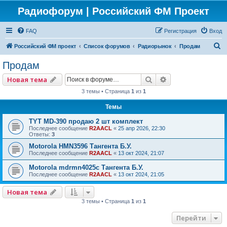
Радиофорум | Российский ФМ Проект
FAQ
Регистрация
Вход
П
Российский ФМ проект
Список форумов
Радиорынок
Продам
о
Продам
и
Поиск
Расширенный по
Новая тема
с
3 темы • Страница
1
из
1
к
Темы
TYT MD-390 продаю 2 шт комплект
Последнее сообщение
R2AACL
«
25 апр 2026, 22:30
Ответы:
3
Motorola HMN3596 Тангента Б.У.
Последнее сообщение
R2AACL
«
13 окт 2024, 21:07
Motorola mdrmn4025с Тангента Б.У.
Последнее сообщение
R2AACL
«
13 окт 2024, 21:05
Новая тема
3 темы • Страница
1
из
1
Перейти