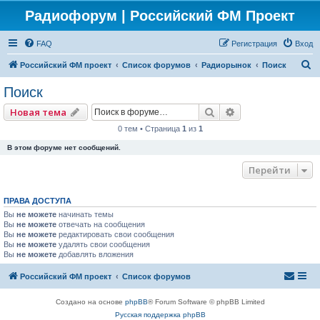
Радиофорум | Российский ФМ Проект
FAQ
Регистрация
Вход
П
Российский ФМ проект
Список форумов
Радиорынок
Поиск
о
Поиск
и
Поиск
Расширенный по
Новая тема
с
0 тем • Страница
1
из
1
к
В этом форуме нет сообщений.
Перейти
ПРАВА ДОСТУПА
Вы
не можете
начинать темы
Вы
не можете
отвечать на сообщения
Вы
не можете
редактировать свои сообщения
Вы
не можете
удалять свои сообщения
Вы
не можете
добавлять вложения
Российский ФМ проект
Список форумов
Создано на основе
phpBB
® Forum Software © phpBB Limited
Русская поддержка phpBB