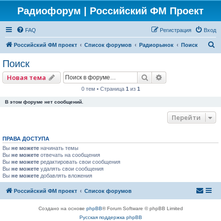
Радиофорум | Российский ФМ Проект
FAQ
Регистрация
Вход
П
Российский ФМ проект
Список форумов
Радиорынок
Поиск
о
Поиск
и
Поиск
Расширенный по
Новая тема
с
0 тем • Страница
1
из
1
к
В этом форуме нет сообщений.
Перейти
ПРАВА ДОСТУПА
Вы
не можете
начинать темы
Вы
не можете
отвечать на сообщения
Вы
не можете
редактировать свои сообщения
Вы
не можете
удалять свои сообщения
Вы
не можете
добавлять вложения
Российский ФМ проект
Список форумов
Создано на основе
phpBB
® Forum Software © phpBB Limited
Русская поддержка phpBB