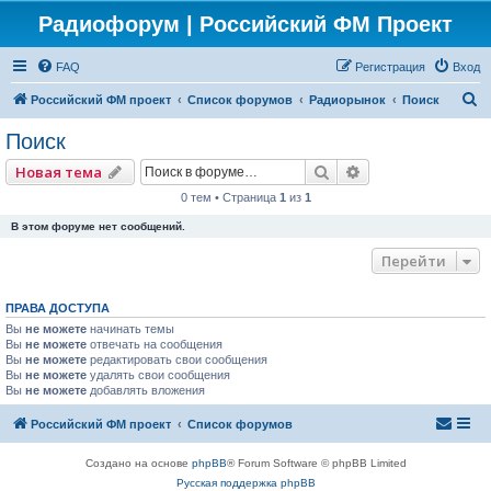
Радиофорум | Российский ФМ Проект
FAQ
Регистрация
Вход
П
Российский ФМ проект
Список форумов
Радиорынок
Поиск
о
Поиск
и
Поиск
Расширенный по
Новая тема
с
0 тем • Страница
1
из
1
к
В этом форуме нет сообщений.
Перейти
ПРАВА ДОСТУПА
Вы
не можете
начинать темы
Вы
не можете
отвечать на сообщения
Вы
не можете
редактировать свои сообщения
Вы
не можете
удалять свои сообщения
Вы
не можете
добавлять вложения
Российский ФМ проект
Список форумов
Создано на основе
phpBB
® Forum Software © phpBB Limited
Русская поддержка phpBB