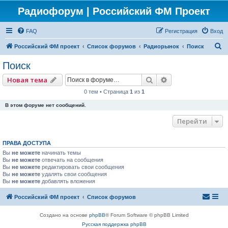
Радиофорум | Российский ФМ Проект
FAQ
Регистрация
Вход
П
Российский ФМ проект
Список форумов
Радиорынок
Поиск
о
Поиск
и
Поиск
Расширенный по
Новая тема
с
0 тем • Страница
1
из
1
к
В этом форуме нет сообщений.
Перейти
ПРАВА ДОСТУПА
Вы
не можете
начинать темы
Вы
не можете
отвечать на сообщения
Вы
не можете
редактировать свои сообщения
Вы
не можете
удалять свои сообщения
Вы
не можете
добавлять вложения
Российский ФМ проект
Список форумов
Создано на основе
phpBB
® Forum Software © phpBB Limited
Русская поддержка phpBB