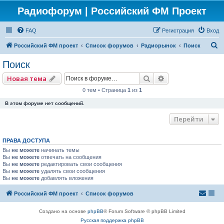
Радиофорум | Российский ФМ Проект
FAQ
Регистрация
Вход
П
Российский ФМ проект
Список форумов
Радиорынок
Поиск
о
Поиск
и
Поиск
Расширенный по
Новая тема
с
0 тем • Страница
1
из
1
к
В этом форуме нет сообщений.
Перейти
ПРАВА ДОСТУПА
Вы
не можете
начинать темы
Вы
не можете
отвечать на сообщения
Вы
не можете
редактировать свои сообщения
Вы
не можете
удалять свои сообщения
Вы
не можете
добавлять вложения
Российский ФМ проект
Список форумов
Создано на основе
phpBB
® Forum Software © phpBB Limited
Русская поддержка phpBB