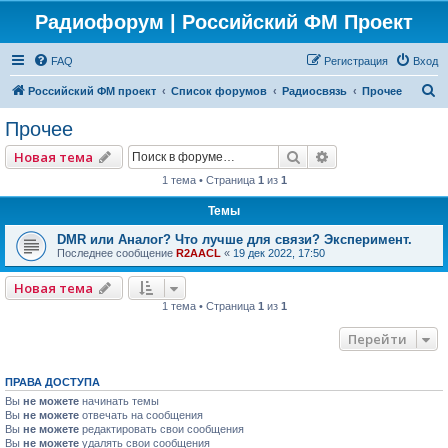
Радиофорум | Российский ФМ Проект
FAQ
Регистрация
Вход
П
Российский ФМ проект
Список форумов
Радиосвязь
Прочее
о
Прочее
и
Поиск
Расширенный по
Новая тема
с
1 тема • Страница
1
из
1
к
Темы
DMR или Аналог? Что лучше для связи? Эксперимент.
Последнее сообщение
R2AACL
«
19 дек 2022, 17:50
Новая тема
1 тема • Страница
1
из
1
Перейти
ПРАВА ДОСТУПА
Вы
не можете
начинать темы
Вы
не можете
отвечать на сообщения
Вы
не можете
редактировать свои сообщения
Вы
не можете
удалять свои сообщения