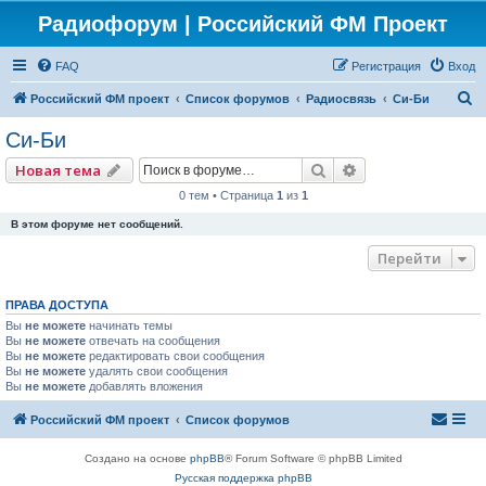
Радиофорум | Российский ФМ Проект
FAQ
Регистрация
Вход
П
Российский ФМ проект
Список форумов
Радиосвязь
Си-Би
о
Си-Би
и
Поиск
Расширенный по
Новая тема
с
0 тем • Страница
1
из
1
к
В этом форуме нет сообщений.
Перейти
ПРАВА ДОСТУПА
Вы
не можете
начинать темы
Вы
не можете
отвечать на сообщения
Вы
не можете
редактировать свои сообщения
Вы
не можете
удалять свои сообщения
Вы
не можете
добавлять вложения
Российский ФМ проект
Список форумов
Создано на основе
phpBB
® Forum Software © phpBB Limited
Русская поддержка phpBB