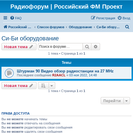
Радиофорум | Российский ФМ Проект
FAQ
Регистрация
Вход
П
Российский ФМ проект
Список форумов
Оборудование
Си-Би оборудование
о
Си-Би оборудование
и
Поиск
Расширенный по
Новая тема
с
1 тема • Страница
1
из
1
к
Темы
Штурман 90 Видео обзор радиостанции на 27 MHz
Последнее сообщение
R2AACL
«
03 ноя 2022, 14:48
Новая тема
1 тема • Страница
1
из
1
Перейти
ПРАВА ДОСТУПА
Вы
не можете
начинать темы
Вы
не можете
отвечать на сообщения
Вы
не можете
редактировать свои сообщения
Вы
не можете
удалять свои сообщения