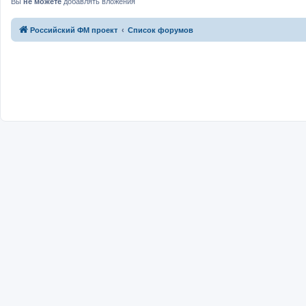
Вы
не можете
добавлять вложения
Российский ФМ проект
Список форумов