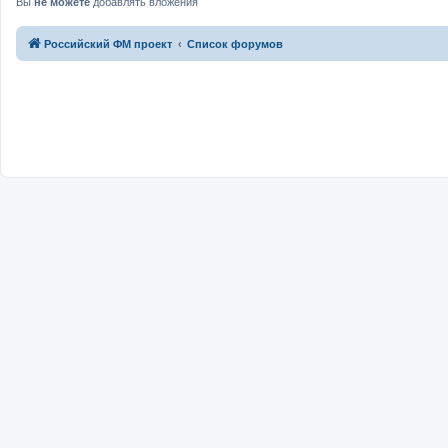
Вы
не можете
добавлять вложения
Российский ФМ проект
Список форумов