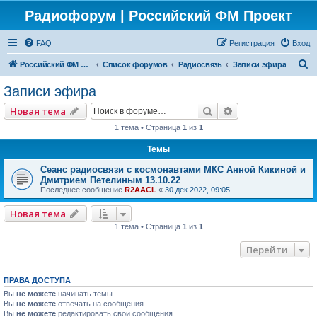
Радиофорум | Российский ФМ Проект
FAQ
Регистрация
Вход
П
Российский ФМ проект
Список форумов
Радиосвязь
Записи эфира
о
Записи эфира
и
Поиск
Расширенный по
Новая тема
с
1 тема • Страница
1
из
1
к
Темы
Сеанс радиосвязи с космонавтами МКС Анной Кикиной и
Дмитрием Петелиным 13.10.22
Последнее сообщение
R2AACL
«
30 дек 2022, 09:05
Новая тема
1 тема • Страница
1
из
1
Перейти
ПРАВА ДОСТУПА
Вы
не можете
начинать темы
Вы
не можете
отвечать на сообщения
Вы
не можете
редактировать свои сообщения