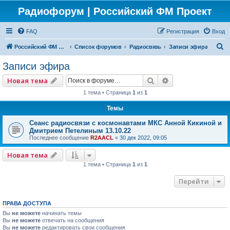
Радиофорум | Российский ФМ Проект
FAQ
Регистрация
Вход
П
Российский ФМ проект
Список форумов
Радиосвязь
Записи эфира
о
Записи эфира
и
Поиск
Расширенный по
Новая тема
с
1 тема • Страница
1
из
1
к
Темы
Сеанс радиосвязи с космонавтами МКС Анной Кикиной и
Дмитрием Петелиным 13.10.22
Последнее сообщение
R2AACL
«
30 дек 2022, 09:05
Новая тема
1 тема • Страница
1
из
1
Перейти
ПРАВА ДОСТУПА
Вы
не можете
начинать темы
Вы
не можете
отвечать на сообщения
Вы
не можете
редактировать свои сообщения