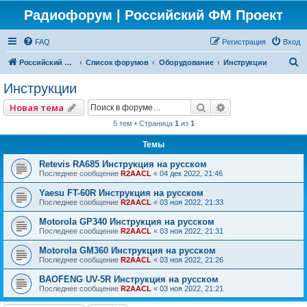
Радиофорум | Российский ФМ Проект
FAQ
Регистрация
Вход
П
Российский ФМ проект
Список форумов
Оборудование
Инструкции
о
Инструкции
и
Поиск
Расширенный по
Новая тема
с
5 тем • Страница
1
из
1
к
Темы
Retevis RA685 Инструкция на русском
Последнее сообщение
R2AACL
«
04 дек 2022, 21:46
Yaesu FT-60R Инструкция на русском
Последнее сообщение
R2AACL
«
03 ноя 2022, 21:33
Motorola GP340 Инструкция на русском
Последнее сообщение
R2AACL
«
03 ноя 2022, 21:31
Motorola GM360 Инструкция на русском
Последнее сообщение
R2AACL
«
03 ноя 2022, 21:26
BAOFENG UV-5R Инструкция на русском
Последнее сообщение
R2AACL
«
03 ноя 2022, 21:21