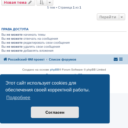
Новая тема
5 тем • Страница
1
из
1
Перейти
ПРАВА ДОСТУПА
Вы
не можете
начинать темы
Вы
не можете
отвечать на сообщения
Вы
не можете
редактировать свои сообщения
Вы
не можете
удалять свои сообщения
Вы
не можете
добавлять вложения
Российский ФМ проект
Список форумов
Создано на основе
phpBB
® Forum Software © phpBB Limited
Русская поддержка phpBB
Конфиденциальность
|
Правила
Этот сайт использует cookies для
обеспечения своей корректной работы.
Подробнее
Согласен