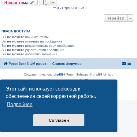
Новая тема
5 тем • Страница
1
из
1
Перейти
ПРАВА ДОСТУПА
Вы
не можете
начинать темы
Вы
не можете
отвечать на сообщения
Вы
не можете
редактировать свои сообщения
Вы
не можете
удалять свои сообщения
Вы
не можете
добавлять вложения
Российский ФМ проект
Список форумов
Создано на основе
phpBB
® Forum Software © phpBB Limited
Русская поддержка phpBB
Конфиденциальность
|
Правила
Этот сайт использует cookies для
обеспечения своей корректной работы.
Подробнее
Согласен