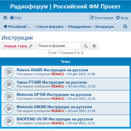
Радиофорум | Российский ФМ Проект
FAQ
Регистрация
Вход
П
Российский ФМ проект
Список форумов
Оборудование
Инструкции
о
Инструкции
и
Поиск
Расширенный по
Новая тема
с
5 тем • Страница
1
из
1
к
Темы
Retevis RA685 Инструкция на русском
Последнее сообщение
R2AACL
«
04 дек 2022, 21:46
Yaesu FT-60R Инструкция на русском
Последнее сообщение
R2AACL
«
03 ноя 2022, 21:33
Motorola GP340 Инструкция на русском
Последнее сообщение
R2AACL
«
03 ноя 2022, 21:31
Motorola GM360 Инструкция на русском
Последнее сообщение
R2AACL
«
03 ноя 2022, 21:26
BAOFENG UV-5R Инструкция на русском
Последнее сообщение
R2AACL
«
03 ноя 2022, 21:21