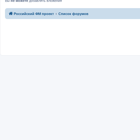
Вы
не можете
добавлять вложения
Российский ФМ проект
Список форумов