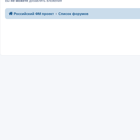
Вы
не можете
добавлять вложения
Российский ФМ проект
Список форумов