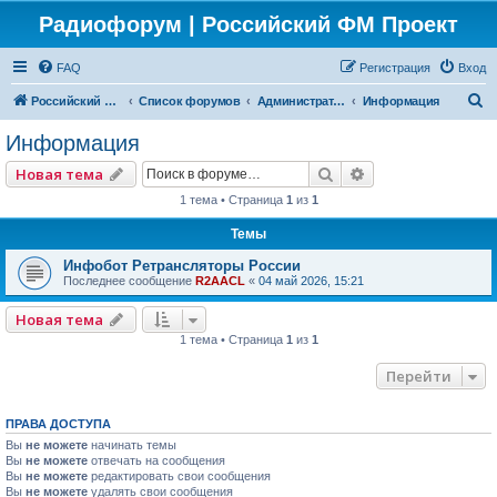
Радиофорум | Российский ФМ Проект
FAQ
Регистрация
Вход
П
Российский ФМ проект
Список форумов
Администраторский
Информация
о
Информация
и
Поиск
Расширенный по
Новая тема
с
1 тема • Страница
1
из
1
к
Темы
Инфобот Ретрансляторы России
Последнее сообщение
R2AACL
«
04 май 2026, 15:21
Новая тема
1 тема • Страница
1
из
1
Перейти
ПРАВА ДОСТУПА
Вы
не можете
начинать темы
Вы
не можете
отвечать на сообщения
Вы
не можете
редактировать свои сообщения
Вы
не можете
удалять свои сообщения