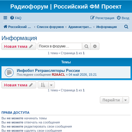
Радиофорум | Российский ФМ Проект
FAQ
Регистрация
Вход
П
Российский ФМ проект
Список форумов
Администраторский
Информация
о
Информация
и
Поиск
Расширенный по
Новая тема
с
1 тема • Страница
1
из
1
к
Темы
Инфобот Ретрансляторы России
Последнее сообщение
R2AACL
«
04 май 2026, 15:21
Новая тема
1 тема • Страница
1
из
1
Перейти
ПРАВА ДОСТУПА
Вы
не можете
начинать темы
Вы
не можете
отвечать на сообщения
Вы
не можете
редактировать свои сообщения
Вы
не можете
удалять свои сообщения