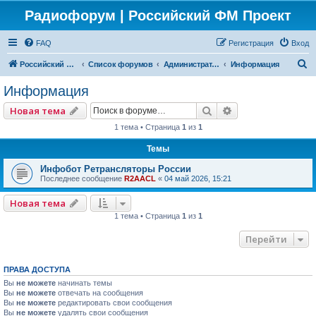
Радиофорум | Российский ФМ Проект
FAQ
Регистрация
Вход
П
Российский ФМ проект
Список форумов
Администраторский
Информация
о
Информация
и
Поиск
Расширенный по
Новая тема
с
1 тема • Страница
1
из
1
к
Темы
Инфобот Ретрансляторы России
Последнее сообщение
R2AACL
«
04 май 2026, 15:21
Новая тема
1 тема • Страница
1
из
1
Перейти
ПРАВА ДОСТУПА
Вы
не можете
начинать темы
Вы
не можете
отвечать на сообщения
Вы
не можете
редактировать свои сообщения
Вы
не можете
удалять свои сообщения