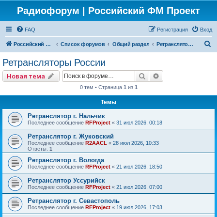
Радиофорум | Российский ФМ Проект
FAQ
Регистрация
Вход
П
Российский ФМ проект
Список форумов
Общий раздел
Ретрансляторы России
о
Ретрансляторы России
и
Поиск
Расширенный по
Новая тема
с
0 тем • Страница
1
из
1
к
Темы
Ретранслятор г. Нальчик
Последнее сообщение
RFProject
«
31 июл 2026, 00:18
Ретранслятор г. Жуковский
Последнее сообщение
R2AACL
«
28 июл 2026, 10:33
Ответы:
1
Ретранслятор г. Вологда
Последнее сообщение
RFProject
«
21 июл 2026, 18:50
Ретранслятор Уссурийск
Последнее сообщение
RFProject
«
21 июл 2026, 07:00
Ретранслятор г. Севастополь
Последнее сообщение
RFProject
«
19 июл 2026, 17:03