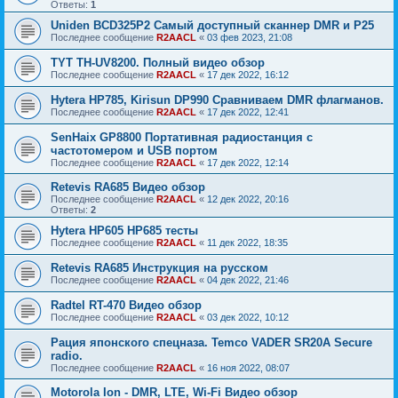
Ответы:
1
Uniden BCD325P2 Самый доступный сканнер DMR и P25
Последнее сообщение
R2AACL
«
03 фев 2023, 21:08
TYT TH-UV8200. Полный видео обзор
Последнее сообщение
R2AACL
«
17 дек 2022, 16:12
Hytera HP785, Kirisun DP990 Сравниваем DMR флагманов.
Последнее сообщение
R2AACL
«
17 дек 2022, 12:41
SenHaix GP8800 Портативная радиостанция с
частотомером и USB портом
Последнее сообщение
R2AACL
«
17 дек 2022, 12:14
Retevis RA685 Видео обзор
Последнее сообщение
R2AACL
«
12 дек 2022, 20:16
Ответы:
2
Hytera HP605 HP685 тесты
Последнее сообщение
R2AACL
«
11 дек 2022, 18:35
Retevis RA685 Инструкция на русском
Последнее сообщение
R2AACL
«
04 дек 2022, 21:46
Radtel RT-470 Видео обзор
Последнее сообщение
R2AACL
«
03 дек 2022, 10:12
Рация японского спецназа. Temco VADER SR20A Secure
radio.
Последнее сообщение
R2AACL
«
16 ноя 2022, 08:07
Motorola Ion - DMR, LTE, Wi-Fi Видео обзор