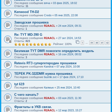
Последнее сообщение
вяча
«
03 фев 2025, 18:02
Ответы:
11
Kenwood TH-D2
Последнее сообщение
Credo
«
05 янв 2025, 22:08
Заводская прошивка
Последнее сообщение
R2AACL
«
24 ноя 2024, 09:31
Ответы:
1
Re: TYT MD-390 G
Последнее сообщение
R2AACL
«
27 окт 2024, 14:53
Ответы:
823
1
39
40
41
42
…
Рейтинг: 100%
Безликая TYT DMR помогите определить модель
Последнее сообщение
R2AACL
«
16 сен 2024, 08:02
Ответы:
3
Retevis RT3 супергетеродин прошивки
Последнее сообщение
Kandrat
«
07 апр 2024, 10:08
TEPEK PK-322DMR нужна прошивка
Последнее сообщение
bushik.svt
«
17 фев 2024, 17:10
tyt 619
Последнее сообщение
Калмык
«
25 янв 2024, 10:40
С чего начать?
Последнее сообщение
R2AACL
«
03 ноя 2023, 11:30
Ответы:
2
Фракталы в УКВ связи.
Последнее сообщение
R2AACL
«
12 мар 2023, 15:27