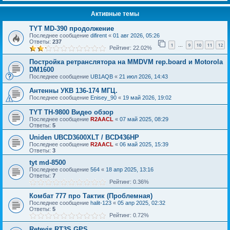
Активные темы
TYT MD-390 продолжение
Последнее сообщение
difirent
«
01 авг 2026, 05:26
Ответы:
237
1
9
10
11
12
…
Рейтинг: 22.02%
Постройка ретранслятора на MMDVM rep.board и Motorola
DM1600
Последнее сообщение
UB1AQB
«
21 июл 2026, 14:43
Антенны УКВ 136-174 МГЦ.
Последнее сообщение
Enisey_90
«
19 май 2026, 19:02
TYT TH-9800 Видео обзор
Последнее сообщение
R2AACL
«
07 май 2025, 08:29
Ответы:
5
Uniden UBCD3600XLT / BCD436HP
Последнее сообщение
R2AACL
«
06 май 2025, 15:39
Ответы:
3
tyt md-8500
Последнее сообщение
564
«
18 апр 2025, 13:16
Ответы:
7
Рейтинг: 0.36%
Комбат 777 про Тактик (Проблемная)
Последнее сообщение
halit-123
«
05 апр 2025, 02:32
Ответы:
5
Рейтинг: 0.72%
Retevis RT3S GPS