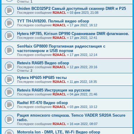
Ответы:
1
Uniden BCD325P2 Самый доступный сканнер DMR и P25
Последнее сообщение
R2AACL
«
03 фев 2023, 21:08
TYT TH-UV8200. Полный видео обзор
Последнее сообщение
R2AACL
«
17 дек 2022, 16:12
Hytera HP785, Kirisun DP990 Сравниваем DMR флагманов.
Последнее сообщение
R2AACL
«
17 дек 2022, 12:41
SenHaix GP8800 Портативная радиостанция с
частотомером и USB портом
Последнее сообщение
R2AACL
«
17 дек 2022, 12:14
Retevis RA685 Видео обзор
Последнее сообщение
R2AACL
«
12 дек 2022, 20:16
Ответы:
2
Hytera HP605 HP685 тесты
Последнее сообщение
R2AACL
«
11 дек 2022, 18:35
Retevis RA685 Инструкция на русском
Последнее сообщение
R2AACL
«
04 дек 2022, 21:46
Radtel RT-470 Видео обзор
Последнее сообщение
R2AACL
«
03 дек 2022, 10:12
Рация японского спецназа. Temco VADER SR20A Secure
radio.
Последнее сообщение
R2AACL
«
16 ноя 2022, 08:07
Motorola Ion - DMR, LTE, Wi-Fi Видео обзор