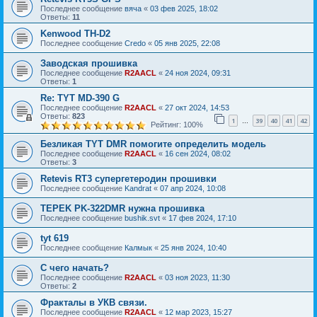
Последнее сообщение
вяча
«
03 фев 2025, 18:02
Ответы:
11
Kenwood TH-D2
Последнее сообщение
Credo
«
05 янв 2025, 22:08
Заводская прошивка
Последнее сообщение
R2AACL
«
24 ноя 2024, 09:31
Ответы:
1
Re: TYT MD-390 G
Последнее сообщение
R2AACL
«
27 окт 2024, 14:53
Ответы:
823
1
39
40
41
42
…
Рейтинг: 100%
Безликая TYT DMR помогите определить модель
Последнее сообщение
R2AACL
«
16 сен 2024, 08:02
Ответы:
3
Retevis RT3 супергетеродин прошивки
Последнее сообщение
Kandrat
«
07 апр 2024, 10:08
TEPEK PK-322DMR нужна прошивка
Последнее сообщение
bushik.svt
«
17 фев 2024, 17:10
tyt 619
Последнее сообщение
Калмык
«
25 янв 2024, 10:40
С чего начать?
Последнее сообщение
R2AACL
«
03 ноя 2023, 11:30
Ответы:
2
Фракталы в УКВ связи.
Последнее сообщение
R2AACL
«
12 мар 2023, 15:27