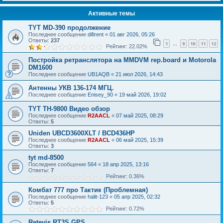
Активные темы
TYT MD-390 продолжение
Последнее сообщение
difirent
«
01 авг 2026, 05:26
Ответы:
237
1
9
10
11
12
…
Рейтинг: 22.02%
Постройка ретранслятора на MMDVM rep.board и Motorola
DM1600
Последнее сообщение
UB1AQB
«
21 июл 2026, 14:43
Антенны УКВ 136-174 МГЦ.
Последнее сообщение
Enisey_90
«
19 май 2026, 19:02
TYT TH-9800 Видео обзор
Последнее сообщение
R2AACL
«
07 май 2025, 08:29
Ответы:
5
Uniden UBCD3600XLT / BCD436HP
Последнее сообщение
R2AACL
«
06 май 2025, 15:39
Ответы:
3
tyt md-8500
Последнее сообщение
564
«
18 апр 2025, 13:16
Ответы:
7
Рейтинг: 0.36%
Комбат 777 про Тактик (Проблемная)
Последнее сообщение
halit-123
«
05 апр 2025, 02:32
Ответы:
5
Рейтинг: 0.72%
Retevis RT3S GPS