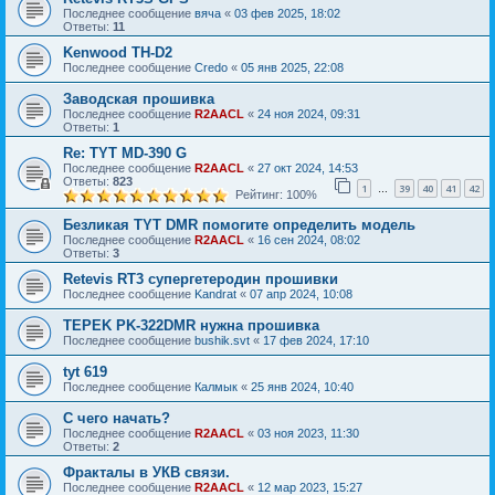
Последнее сообщение
вяча
«
03 фев 2025, 18:02
Ответы:
11
Kenwood TH-D2
Последнее сообщение
Credo
«
05 янв 2025, 22:08
Заводская прошивка
Последнее сообщение
R2AACL
«
24 ноя 2024, 09:31
Ответы:
1
Re: TYT MD-390 G
Последнее сообщение
R2AACL
«
27 окт 2024, 14:53
Ответы:
823
1
39
40
41
42
…
Рейтинг: 100%
Безликая TYT DMR помогите определить модель
Последнее сообщение
R2AACL
«
16 сен 2024, 08:02
Ответы:
3
Retevis RT3 супергетеродин прошивки
Последнее сообщение
Kandrat
«
07 апр 2024, 10:08
TEPEK PK-322DMR нужна прошивка
Последнее сообщение
bushik.svt
«
17 фев 2024, 17:10
tyt 619
Последнее сообщение
Калмык
«
25 янв 2024, 10:40
С чего начать?
Последнее сообщение
R2AACL
«
03 ноя 2023, 11:30
Ответы:
2
Фракталы в УКВ связи.
Последнее сообщение
R2AACL
«
12 мар 2023, 15:27