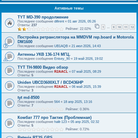
Активные темы
TYT MD-390 продолжение
Последнее сообщение
difirent
«
01 авг 2026, 05:26
Ответы:
237
1
9
10
11
12
…
Рейтинг: 22.02%
Постройка ретранслятора на MMDVM rep.board и Motorola
DM1600
Последнее сообщение
UB1AQB
«
21 июл 2026, 14:43
Антенны УКВ 136-174 МГЦ.
Последнее сообщение
Enisey_90
«
19 май 2026, 19:02
TYT TH-9800 Видео обзор
Последнее сообщение
R2AACL
«
07 май 2025, 08:29
Ответы:
5
Uniden UBCD3600XLT / BCD436HP
Последнее сообщение
R2AACL
«
06 май 2025, 15:39
Ответы:
3
tyt md-8500
Последнее сообщение
564
«
18 апр 2025, 13:16
Ответы:
7
Рейтинг: 0.36%
Комбат 777 про Тактик (Проблемная)
Последнее сообщение
halit-123
«
05 апр 2025, 02:32
Ответы:
5
Рейтинг: 0.72%
Retevis RT3S GPS