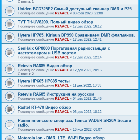
Ответы:
1
Uniden BCD325P2 Самый доступный сканнер DMR и P25
Последнее сообщение
R2AACL
«
03 фев 2023, 21:08
TYT TH-UV8200. Полный видео обзор
Последнее сообщение
R2AACL
«
17 дек 2022, 16:12
Hytera HP785, Kirisun DP990 Сравниваем DMR флагманов.
Последнее сообщение
R2AACL
«
17 дек 2022, 12:41
SenHaix GP8800 Портативная радиостанция с
частотомером и USB портом
Последнее сообщение
R2AACL
«
17 дек 2022, 12:14
Retevis RA685 Видео обзор
Последнее сообщение
R2AACL
«
12 дек 2022, 20:16
Ответы:
2
Hytera HP605 HP685 тесты
Последнее сообщение
R2AACL
«
11 дек 2022, 18:35
Retevis RA685 Инструкция на русском
Последнее сообщение
R2AACL
«
04 дек 2022, 21:46
Radtel RT-470 Видео обзор
Последнее сообщение
R2AACL
«
03 дек 2022, 10:12
Рация японского спецназа. Temco VADER SR20A Secure
radio.
Последнее сообщение
R2AACL
«
16 ноя 2022, 08:07
Motorola Ion - DMR, LTE, Wi-Fi Видео обзор