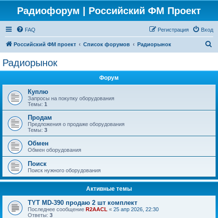
Радиофорум | Российский ФМ Проект
FAQ
Регистрация
Вход
П
Российский ФМ проект
Список форумов
Радиорынок
о
Радиорынок
и
Форум
с
к
Куплю
Запросы на покупку оборудования
Темы:
1
Продам
Предложения о продаже оборудования
Темы:
3
Обмен
Обмен оборудования
Поиск
Поиск нужного оборудования
Активные темы
TYT MD-390 продаю 2 шт комплект
Последнее сообщение
R2AACL
«
25 апр 2026, 22:30
Ответы:
3