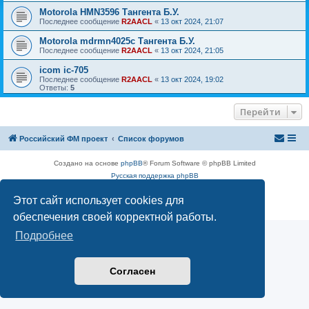
Motorola HMN3596 Тангента Б.У.
Последнее сообщение
R2AACL
«
13 окт 2024, 21:07
Motorola mdrmn4025с Тангента Б.У.
Последнее сообщение
R2AACL
«
13 окт 2024, 21:05
icom ic-705
Последнее сообщение
R2AACL
«
13 окт 2024, 19:02
Ответы:
5
Перейти
Российский ФМ проект
Список форумов
Создано на основе
phpBB
® Forum Software © phpBB Limited
Русская поддержка phpBB
Конфиденциальность
|
Правила
Этот сайт использует cookies для
обеспечения своей корректной работы.
Подробнее
Согласен