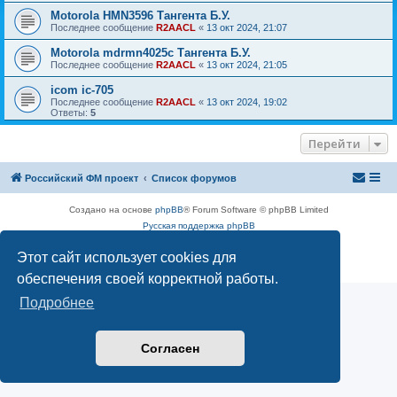
Motorola HMN3596 Тангента Б.У.
Последнее сообщение
R2AACL
«
13 окт 2024, 21:07
Motorola mdrmn4025с Тангента Б.У.
Последнее сообщение
R2AACL
«
13 окт 2024, 21:05
icom ic-705
Последнее сообщение
R2AACL
«
13 окт 2024, 19:02
Ответы:
5
Перейти
Российский ФМ проект
Список форумов
Создано на основе
phpBB
® Forum Software © phpBB Limited
Русская поддержка phpBB
Конфиденциальность
|
Правила
Этот сайт использует cookies для
обеспечения своей корректной работы.
Подробнее
Согласен