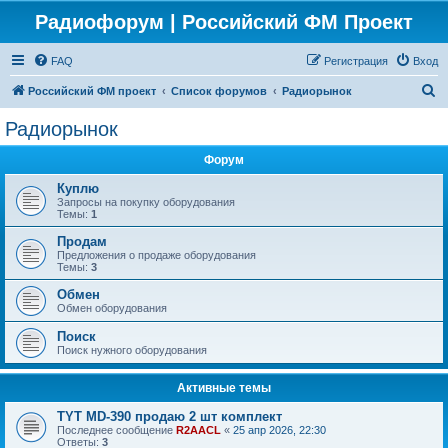
Радиофорум | Российский ФМ Проект
FAQ
Регистрация
Вход
П
Российский ФМ проект
Список форумов
Радиорынок
о
Радиорынок
и
Форум
с
к
Куплю
Запросы на покупку оборудования
Темы:
1
Продам
Предложения о продаже оборудования
Темы:
3
Обмен
Обмен оборудования
Поиск
Поиск нужного оборудования
Активные темы
TYT MD-390 продаю 2 шт комплект
Последнее сообщение
R2AACL
«
25 апр 2026, 22:30
Ответы:
3