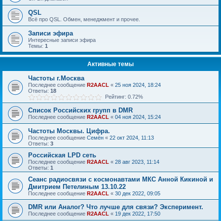
QSL
Всё про QSL. Обмен, менеджмент и прочее.
Записи эфира
Интересные записи эфира
Темы:
1
Активные темы
Частоты г.Москва
Последнее сообщение
R2AACL
«
25 ноя 2024, 18:24
Ответы:
18
Рейтинг: 0.72%
Список Российских групп в DMR
Последнее сообщение
R2AACL
«
04 ноя 2024, 15:24
Частоты Москвы. Цифра.
Последнее сообщение
Семён
«
22 окт 2024, 11:13
Ответы:
3
Российская LPD сеть
Последнее сообщение
R2AACL
«
28 авг 2023, 11:14
Ответы:
1
Сеанс радиосвязи с космонавтами МКС Анной Кикиной и
Дмитрием Петелиным 13.10.22
Последнее сообщение
R2AACL
«
30 дек 2022, 09:05
DMR или Аналог? Что лучше для связи? Эксперимент.
Последнее сообщение
R2AACL
«
19 дек 2022, 17:50