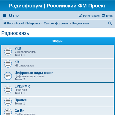
Радиофорум | Российский ФМ Проект
FAQ
Регистрация
Вход
П
Российский ФМ проект
Список форумов
Радиосвязь
о
Радиосвязь
и
Форум
с
к
УКВ
УКВ радиосвязь
Темы:
1
КВ
КВ радиосвязь
Цифровые виды связи
Цифровые виды связи
Темы:
2
LPD/PMR
LPD/PMR
Темы:
1
Прочее
Темы:
1
Си-Би
Си-Би диапазон