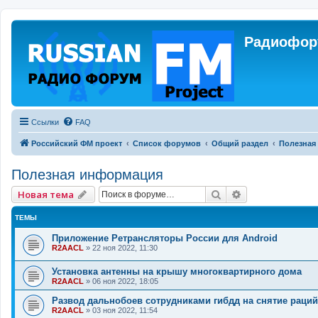
Радиофору
Ссылки
FAQ
Российский ФМ проект
Список форумов
Общий раздел
Полезная
Полезная информация
Поиск
Расширенный 
Новая тема
ТЕМЫ
Приложение Ретрансляторы России для Android
R2AACL
»
22 ноя 2022, 11:30
Установка антенны на крышу многоквартирного дома
R2AACL
»
06 ноя 2022, 18:05
Развод дальнобоев сотрудниками гибдд на снятие раций
R2AACL
»
03 ноя 2022, 11:54