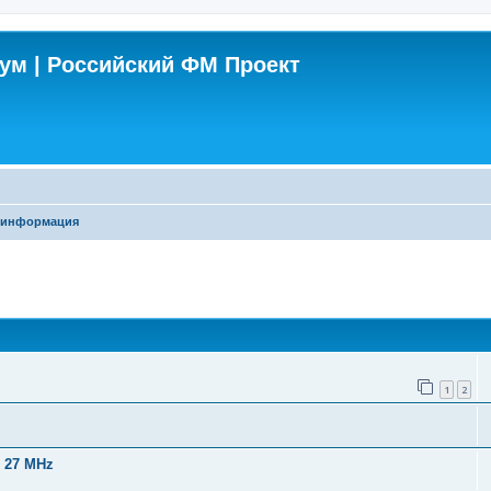
м | Российский ФМ Проект
 информация
поиск
1
2
 27 MHz