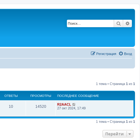
Поиск
Рас
Регистрация
Вход
1 тема • Страница
1
из
1
ОТВЕТЫ
ПРОСМОТРЫ
ПОСЛЕДНЕЕ СООБЩЕНИЕ
П
R2AACL
О
П
10
14520
о
27 окт 2024, 17:49
с
т
р
л
е
1 тема • Страница
1
из
1
в
о
д
н
е
с
е
Перейти
е
с
т
м