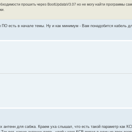
еобходимости прошить через BootUpdataV3.07 но не могу найти программы са
ки.
 и ПО есть в начале темы. Ну и как минимум - Вам понадобится кабель д
х антенн для сабжа. Краем уха слышал, что есть такой параметр как КСВ
ы. Так вот, какую антенну взять, чтобы этот КСВ попал в один из трех р