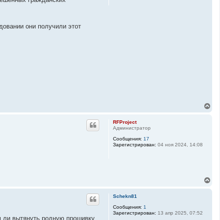
с
я
к
н
удовании они получили этот
а
ч
а
л
у
В
е
р
RFProject
н
Администратор
у
Сообщения:
17
т
Зарегистрирован:
04 ноя 2024, 14:08
ь
с
я
к
н
В
а
е
ч
р
а
Schekn81
н
л
у
Сообщения:
1
у
Зарегистрирован:
13 апр 2025, 07:52
т
м ли вытянуть родную прошивку