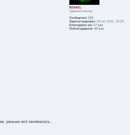
к
R2AACL
н
Администратор
а
ч
Сообщения:
253
а
Зарегистрирован:
29 окт 2022, 19:25
Благодарил (а):
27 раз
л
Поблагодарили:
96 раз
у
нии, раньше всё заливалось ,