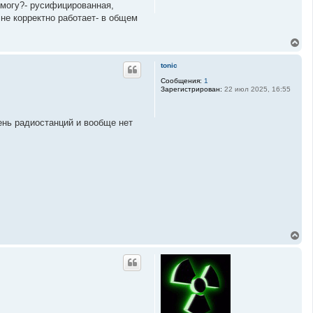
 могу?- русифицированная,
с
я
 не корректно работает- в общем
к
н
В
а
е
ч
р
а
tonic
н
л
у
Сообщения:
1
у
Зарегистрирован:
22 июл 2025, 16:55
т
ь
с
я
ень радиостанций и вообще нет
к
н
а
ч
а
л
у
В
е
р
н
у
т
ь
с
я