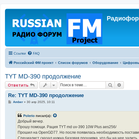
Радиофору
Ссылки
FAQ
Российский ФМ проект
Список форумов
Оборудование
Цифровы
TYT MD-390 продолжение
Поиск
Расшир
Ответить
Re: TYT MD-390 продолжение
С
Amber
»
30 апр 2025, 10:11
о
о
б
Polerio
писал(а):
щ
е
Добрый вечер.
н
Прошу помощи. Рация TYT md uv-390 10W Plus aes256/
и
е
Прошил на OpenGD77. Но после появилась необходимость постави
Специалист сказал нужна базовая прошивка, что бы на нее залить.