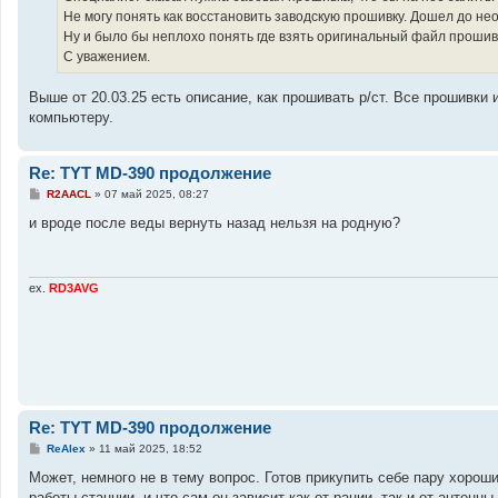
Не могу понять как восстановить заводскую прошивку. Дошел до н
Ну и было бы неплохо понять где взять оригинальный файл прошив
С уважением.
Выше от 20.03.25 есть описание, как прошивать р/ст. Все прошивки
компьютеру.
Re: TYT MD-390 продолжение
С
R2AACL
»
07 май 2025, 08:27
о
о
и вроде после веды вернуть назад нельзя на родную?
б
щ
е
н
и
ex.
RD3AVG
е
Re: TYT MD-390 продолжение
С
ReAlex
»
11 май 2025, 18:52
о
о
Может, немного не в тему вопрос. Готов прикупить себе пару хороши
б
работы станции, и что сам он зависит как от рации, так и от антенн