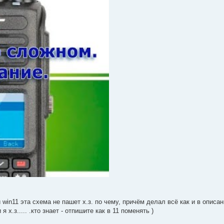
й win11 эта схема не пашет х.з. по чему, причём делал всё как и в описа
 х.з..... .кто знает - отпишите как в 11 поменять )