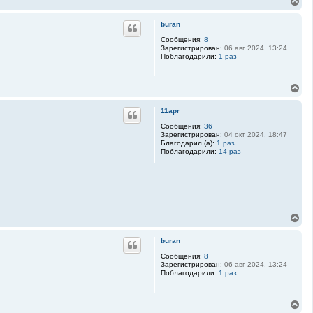
В
е
р
buran
н
у
Сообщения:
8
Зарегистрирован:
06 авг 2024, 13:24
т
Поблагодарили:
1 раз
ь
с
я
В
к
е
н
р
а
11apr
н
ч
у
Сообщения:
36
а
Зарегистрирован:
04 окт 2024, 18:47
т
л
Благодарил (а):
1 раз
ь
у
Поблагодарили:
14 раз
с
я
к
н
а
ч
а
В
л
е
у
р
buran
н
у
Сообщения:
8
Зарегистрирован:
06 авг 2024, 13:24
т
Поблагодарили:
1 раз
ь
с
я
В
к