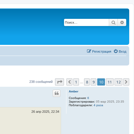
Поиск
Рас
Регистрация
Вход
Страница
10
из
12
1
8
9
10
11
12
Пред.
С
238 сообщений
…
Amber
Сообщения:
6
Зарегистрирован:
05 мар 2025, 23:35
Поблагодарили:
4 раза
26 апр 2025, 22:34