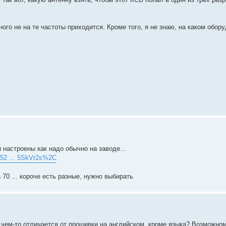
ого не на те частоты приходится. Кроме того, я не знаю, на каком обор
настроены как надо обычно на заводе...
w-52 ... 5SkVr2s%2C
 70 ... короче есть разные, нужно выбирать
 чем-то отличается от прошивки на английском, кроме языка? Возможно