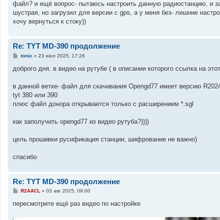
файл? и ещё вопрос- пытаюсь настроить данную радиостанцию, и з
щ
е
шустрая, но загрузил для версии с gps, а у меня без- лишние настро
н
хочу вернуться к стоку))
и
е
Re: TYT MD-390 продолжение
С
tonic
»
23 июл 2025, 17:26
о
о
доброго дня. в видео на рутубе ( в описании которого ссылка на э
б
щ
е
в данной ветке- файл для скачивания Opengd77 имеет версию R2024.
н
tyt 380 или 390
и
е
плюс файл донора открывается только с расширением *.sgl
как заполучить opengd77 из видео рутуба?))))
цель прошивки русификация станции, шифрование не важно)
спасибо
Re: TYT MD-390 продолжение
С
R2AACL
»
03 авг 2025, 09:00
о
о
пересмотрите ещё раз видео по настройке
б
щ
е