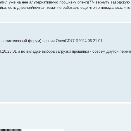
алил уже на нее альтернативную прошивку опенгд77- вернуть заводскую
йки, есть дневная/ночная тема- не работает, еще что-то попадалось, что
тот великолепный форум) версия OpenGD77 R2024.06.21.01
10.23.01 и во вкладке выбора загрузки прошивки - совсем другой переч