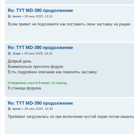
Re: TYT MD-390 продолжение
С
buran
»
28 июн 2025, 13:11
о
о
Всем привет не подскажите как поставить свою заставку на рацию
б
щ
е
н
и
е
Re: TYT MD-390 продолжение
С
11apr
»
28 июн 2025, 14:21
о
о
Добрый день.
б
Внимательно прочтите форум.
щ
е
Есть подробное описание как поменять заставку.
н
и
е
Отправлено спустя 8 минут 13 секунд:
8 станица форума
Re: TYT MD-390 продолжение
С
buran
»
28 июн 2025, 15:36
о
о
Пробовал загрузилась но при включении пустой экран потом канал
б
щ
е
н
и