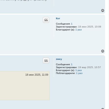
ь
с
я
В
к
е
н
р
а
Кот
н
ч
у
Сообщения:
1
а
Зарегистрирован:
18 июн 2025, 10:08
т
л
Благодарил (а):
1 раз
ь
у
с
я
к
н
а
В
ч
е
а
р
л
zwey
н
у
у
Сообщения:
1
Зарегистрирован:
19 мар 2025, 10:57
т
Благодарил (а):
1 раз
ь
Поблагодарили:
1 раз
с
18 июн 2025, 11:09
я
к
н
а
ч
а
л
у