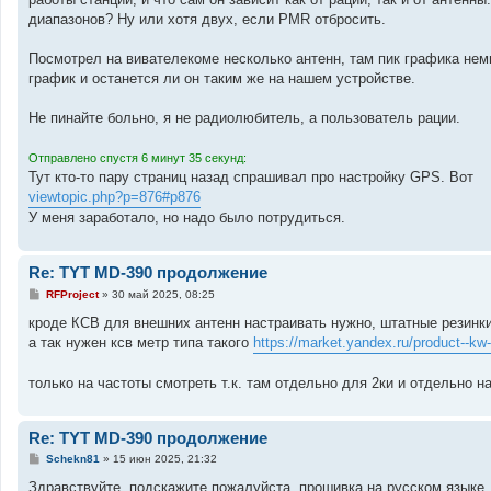
щ
е
диапазонов? Ну или хотя двух, если PMR отбросить.
н
и
е
Посмотрел на вивателекоме несколько антенн, там пик графика немн
график и останется ли он таким же на нашем устройстве.
Не пинайте больно, я не радиолюбитель, а пользователь рации.
Отправлено спустя 6 минут 35 секунд:
Тут кто-то пару страниц назад спрашивал про настройку GPS. Вот
viewtopic.php?p=876#p876
У меня заработало, но надо было потрудиться.
Re: TYT MD-390 продолжение
С
RFProject
»
30 май 2025, 08:25
о
о
кроде КСВ для внешних антенн настраивать нужно, штатные резинки 
б
а так нужен ксв метр типа такого
https://market.yandex.ru/product--k
щ
е
н
только на частоты смотреть т.к. там отдельно для 2ки и отдельно на
и
е
Re: TYT MD-390 продолжение
С
Schekn81
»
15 июн 2025, 21:32
о
о
Здравствуйте, подскажите пожалуйста, прошивка на русском языке,