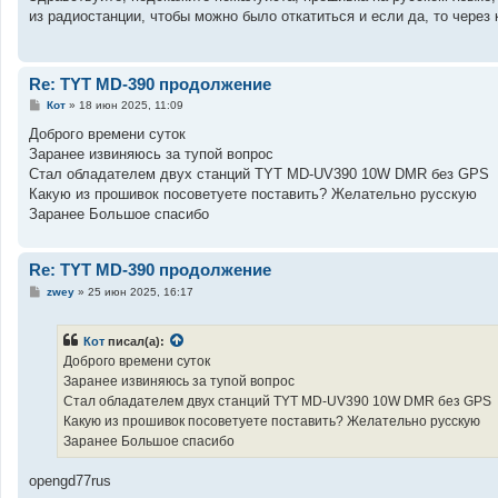
б
из радиостанции, чтобы можно было откатиться и если да, то через
щ
е
н
и
е
Re: TYT MD-390 продолжение
С
Кот
»
18 июн 2025, 11:09
о
о
Доброго времени суток
б
Заранее извиняюсь за тупой вопрос
щ
е
Стал обладателем двух станций TYT MD-UV390 10W DMR без GPS
н
Какую из прошивок посоветуете поставить? Желательно русскую
и
е
Заранее Большое спасибо
Re: TYT MD-390 продолжение
С
zwey
»
25 июн 2025, 16:17
о
о
б
Кот
писал(а):
щ
е
Доброго времени суток
н
Заранее извиняюсь за тупой вопрос
и
е
Стал обладателем двух станций TYT MD-UV390 10W DMR без GPS
Какую из прошивок посоветуете поставить? Желательно русскую
Заранее Большое спасибо
opengd77rus