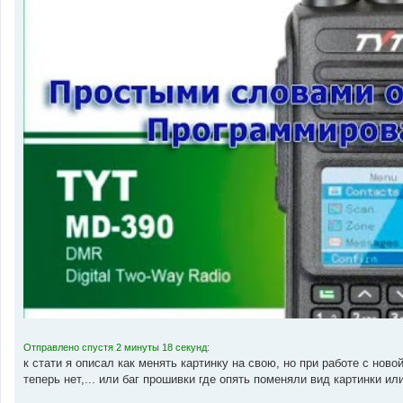
н
и
е
Отправлено спустя 2 минуты 18 секунд:
к стати я описал как менять картинку на свою, но при работе с ново
теперь нет,... или баг прошивки где опять поменяли вид картинки или я