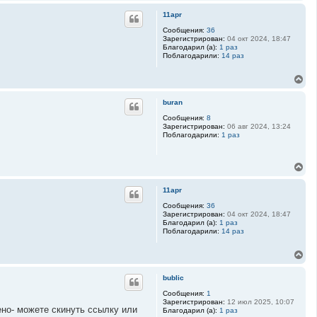
е
н
р
а
11apr
н
ч
у
Сообщения:
36
а
Зарегистрирован:
04 окт 2024, 18:47
т
л
Благодарил (а):
1 раз
ь
у
Поблагодарили:
14 раз
с
я
В
к
е
н
р
а
buran
н
ч
у
Сообщения:
8
а
Зарегистрирован:
06 авг 2024, 13:24
т
л
Поблагодарили:
1 раз
ь
у
с
я
В
к
е
н
р
а
11apr
н
ч
у
Сообщения:
36
а
Зарегистрирован:
04 окт 2024, 18:47
т
л
Благодарил (а):
1 раз
ь
у
Поблагодарили:
14 раз
с
я
В
к
е
н
р
а
bublic
н
ч
у
Сообщения:
1
а
Зарегистрирован:
12 июл 2025, 10:07
т
л
ено- можете скинуть ссылку или
Благодарил (а):
1 раз
ь
у