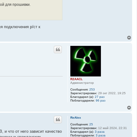
мой для прошивки.
ля подключения р/ст к
В
е
р
н
у
т
ь
с
я
к
R2AACL
н
Администратор
а
ч
Сообщения:
253
а
Зарегистрирован:
29 окт 2022, 19:25
Благодарил (а):
27 раз
л
Поблагодарили:
96 раз
у
В
е
р
ReAlex
н
у
Сообщения:
25
Зарегистрирован:
12 май 2024, 22:31
т
, и что от него зависит качество
Благодарил (а):
3 раза
ь
Поблагодарили:
3 раза
азрешенных гражданских