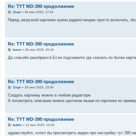
е
Re: TYT MD-390 продолжение
С
11apr
»
28 июн 2025, 17:44
о
о
Перед загрузкой картинки нужно радиостанцию просто включить, без
б
щ
е
н
и
е
Re: TYT MD-390 продолжение
С
buran
»
28 июн 2025, 20:16
о
о
Да спасибо разобрался.Если подскажите где скачать по более карти
б
щ
е
н
и
е
Re: TYT MD-390 продолжение
С
11apr
»
28 июн 2025, 23:36
о
о
Создать картинку можно в любом редакторе.
б
А посмотреть описание можно щелчком мыши по картинке из примера
щ
е
н
и
е
Re: TYT MD-390 продолжение
С
bublic
»
12 июл 2025, 10:29
о
о
здравствуйте, хотел бы просмотреть видео про настройку тут 390 
б