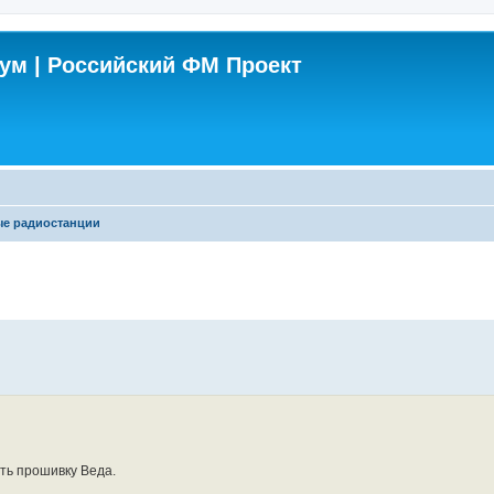
м | Российский ФМ Проект
е радиостанции
енный поиск
ть прошивку Веда.